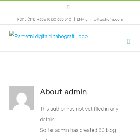
Skip
Facebook
to
POKLIČITE: +386 (0)30 650 540
|
EMAIL: info@tacho4u.com
content
About
admin
This author has not yet filled in any
details.
So far admin has created 83 blog