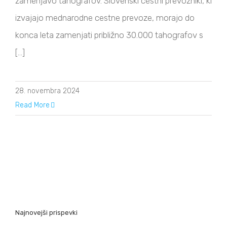
zamenjavo tahografov. Slovenski cestni prevozniki, ki
izvajajo mednarodne cestne prevoze, morajo do
konca leta zamenjati približno 30.000 tahografov s
[...]
28. novembra 2024
Read More
Najnovejši prispevki