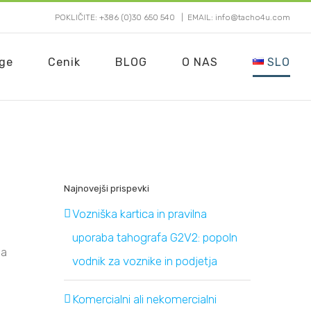
POKLIČITE: +386 (0)30 650 540
|
EMAIL: info@tacho4u.com
oge
Cenik
BLOG
O NAS
SLO
Najnovejši prispevki
Vozniška kartica in pravilna
uporaba tahografa G2V2: popoln
ja
vodnik za voznike in podjetja
Komercialni ali nekomercialni