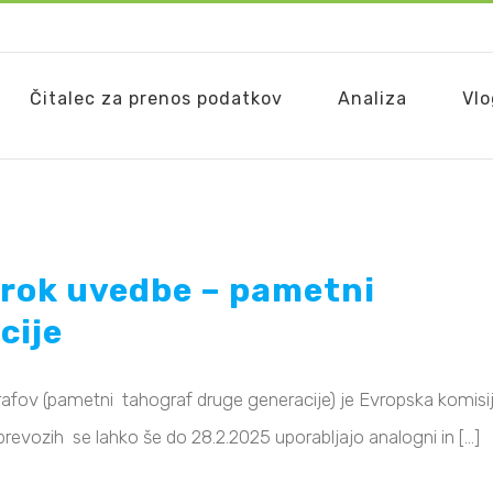
Čitalec za prenos podatkov
Analiza
Vl
 rok uvedbe – pametni
cije
rafov (pametni tahograf druge generacije) je Evropska komisi
revozih se lahko še do 28.2.2025 uporabljajo analogni in [...]