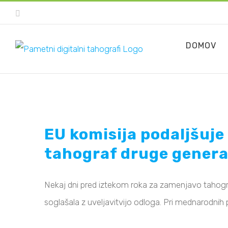
Skip
Facebook
to
content
DOMOV
EU komisija podaljšuje
tahograf druge genera
Nekaj ​​dni pred iztekom roka za zamenjavo tahog
soglašala z uveljavitvijo odloga. Pri mednarodnih p