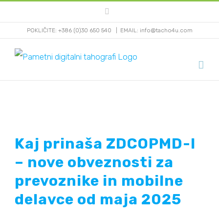
Skip
Facebook
to
POKLIČITE: +386 (0)30 650 540
|
EMAIL: info@tacho4u.com
content
Kaj prinaša ZDCOPMD-I
– nove obveznosti za
prevoznike in mobilne
delavce od maja 2025