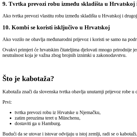
9. Tvrtka prevozi robu između skladišta u Hrvatskoj i
Ako tvrtka prevozi vlastitu robu između skladišta u Hrvatskoj i drugoj
10. Kombi se koristi isključivo u Hrvatskoj
Ako vozilo ne obavlja međunarodni prijevoz i koristi se samo na podr
Ovakvi primjeri će hrvatskim čitateljima djelovati mnogo prirodnije je
neutralnost koja je važna zbog brojnih iznimki u zakonodavstvu.
Što je kabotaža?
Kabotaža znači da slovenska tvrtka obavlja unutarnji prijevoz robe u 
Prvi:
tvrtka prevozi robu iz Hrvatske u Njemačku,
zatim preuzima teret u Münchenu,
dostaviti ga u Hamburg.
Budući da se utovar i istovar odvijaju u istoj zemlji, radi se o kabotaži