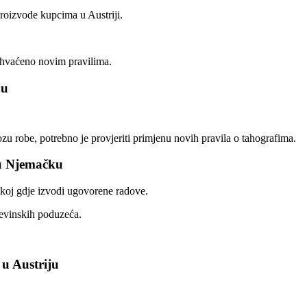
roizvode kupcima u Austriji.
uhvaćeno novim pravilima.
ju
zu robe, potrebno je provjeriti primjenu novih pravila o tahografima.
 u Njemačku
čkoj gdje izvodi ugovorene radove.
đevinskih poduzeća.
 u Austriju