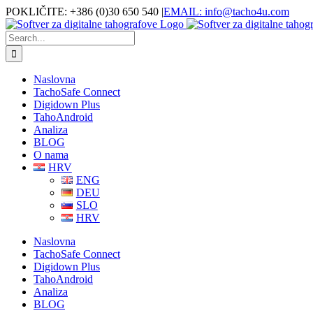
Skip
Facebook
POKLIČITE: +386 (0)30 650 540
|
EMAIL: info@tacho4u.com
to
content
Search
for:
Naslovna
TachoSafe Connect
Digidown Plus
TahoAndroid
Analiza
BLOG
O nama
HRV
ENG
DEU
SLO
HRV
Naslovna
TachoSafe Connect
Digidown Plus
TahoAndroid
Analiza
BLOG