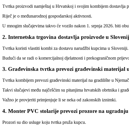
Tvrtka proizvodi namještaj u Hrvatskoj i svojim kombijem dostavlja p
Riječ je o međunarodnoj gospodarskoj aktivnosti.
U mnogim slučajevima takvo će vozilo nakon 1. srpnja 2026. biti ob
2. Internetska trgovina dostavlja proizvode u Sloveni
Tvrtka koristi vlastiti kombi za dostavu narudžbi kupcima u Sloveniji.
Budući da se radi o komercijalnoj djelatnosti i prekograničnom prijevo
3. Građevinska tvrtka prevozi građevinski materijal
Tvrtka kombijem prevozi građevinski materijal na gradilište u Njema
Takvi slučajevi među najčešćim su pitanjima hrvatskih obrtnika i gra
Važno je provjeriti primjenjuje li se neka od zakonskih iznimki.
4. Monter PVC stolarije prevozi prozore na ugradnju
Prozori su dio usluge koju tvrtka pruža kupcu.