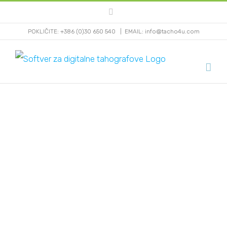
Skip
Facebook
to
POKLIČITE: +386 (0)30 650 540
|
EMAIL: info@tacho4u.com
content