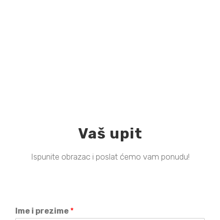
Vaš upit
Ispunite obrazac i poslat ćemo vam ponudu!
Ime i prezime
*