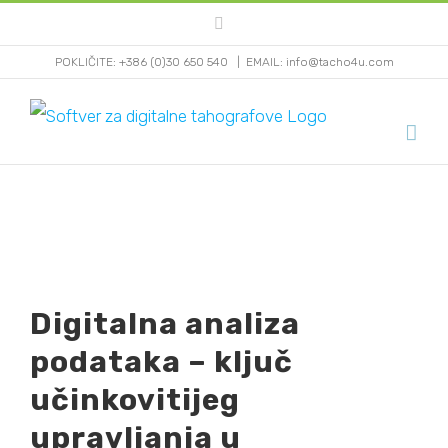
Skip
Facebook
to
POKLIČITE: +386 (0)30 650 540
|
EMAIL: info@tacho4u.com
content
View
Digitalna analiza
Larger
podataka – ključ
Image
učinkovitijeg
upravljanja u