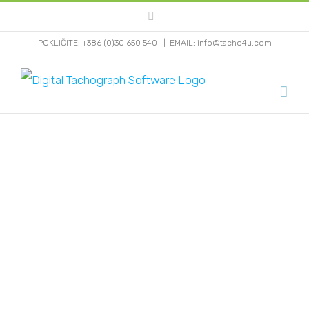
Skip
Facebook
to
POKLIČITE: +386 (0)30 650 540
|
EMAIL: info@tacho4u.com
content