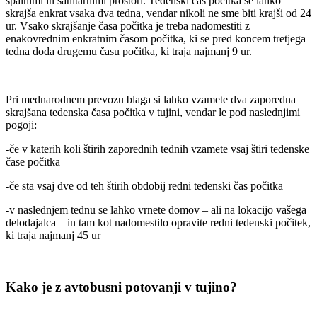
spalnimi in sanitarnimi prostori. Tedenski čas počitka se lahko
skrajša enkrat vsaka dva tedna, vendar nikoli ne sme biti krajši od 24
ur. Vsako skrajšanje časa počitka je treba nadomestiti z
enakovrednim enkratnim časom počitka, ki se pred koncem tretjega
tedna doda drugemu času počitka, ki traja najmanj 9 ur.
Pri mednarodnem prevozu blaga si lahko vzamete dva zaporedna
skrajšana tedenska časa počitka v tujini, vendar le pod naslednjimi
pogoji:
-če v katerih koli štirih zaporednih tednih vzamete vsaj štiri tedenske
čase počitka
-če sta vsaj dve od teh štirih obdobij redni tedenski čas počitka
-v naslednjem tednu se lahko vrnete domov – ali na lokacijo vašega
delodajalca – in tam kot nadomestilo opravite redni tedenski počitek,
ki traja najmanj 45 ur
Kako je z avtobusni potovanji v tujino?