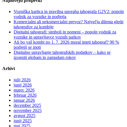
Najnovejši prispevki
Vozniška kartica in pravilna uporaba tahografa G2V2: popoln
vodnik za voznike in podjetja
Komercialni ali nekomercialni prevoz? Največja dilema glede
tahografov za kombije
Digitalni tahografi: simboli in pomeni – popoln vodnik za
voznike in upravljavce voznih parkov
Ali bo vaš kombi po 1. 7. 2026 moral imeti tahograf? 90 %
podjetij se moti
Digitalno upravljanje tahografskih podatkov – kako se
izogniti globam in zamudam rokov
Arhivi
julij 2026
junij 2026
marec 2026
februar 2026
januar 2026
december 2025
november 2025
avgust 2025
junij 2025
maj 2025