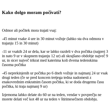
Kako dolgo moram počivati?
Odmor ali počitek mora trajati vsaj:
-45 minut vsake 4 ure in 30 minut vožnje (lahko sta dva odmora v
trajanju 15 in 30 minut)
-11 ur vsakih 24 ur dela, kar se lahko razdeli v dva počitka (najprej 3
in nato 9 ur v skupnem trajanju 12 ur) ali skrajšano obdobje največ 9
ur, in sicer največ trikrat med katerima koli dvema tedenskima
časoma počitka
-45 neprekinjenih ur počitka po 6 dneh vožnje in najmanj 24 ur vsak
drugi teden (če se pred koncem tretjega tedna nadomesti z
enakovrednim enkratnim časom počitka, ki se doda drugemu času
počitka, ki traja najmanj 9 ur)
Izjemoma lahko delate do 60 ur na teden, vendar v povprečju ne
morete delati več kot 48 ur na teden v štirimesečnem obdobju.