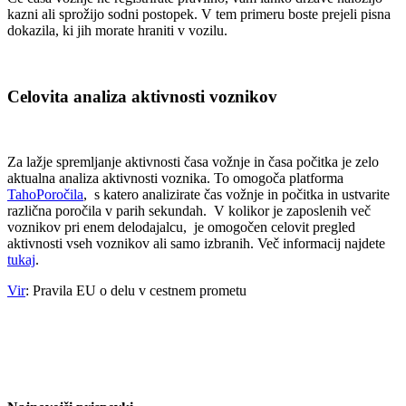
kazni ali sprožijo sodni postopek. V tem primeru boste prejeli pisna
dokazila, ki jih morate hraniti v vozilu.
Celovita analiza aktivnosti voznikov
Za lažje spremljanje aktivnosti časa vožnje in časa počitka je zelo
aktualna analiza aktivnosti voznika. To omogoča platforma
TahoPoročila
, s katero analizirate čas vožnje in počitka in ustvarite
različna poročila v parih sekundah. V kolikor je zaposlenih več
voznikov pri enem delodajalcu, je omogočen celovit pregled
aktivnosti vseh voznikov ali samo izbranih. Več informacij najdete
tukaj
.
Vir
: Pravila EU o delu v cestnem prometu
Facebook
Twitter
LinkedIn
WhatsApp
Pinterest
Email