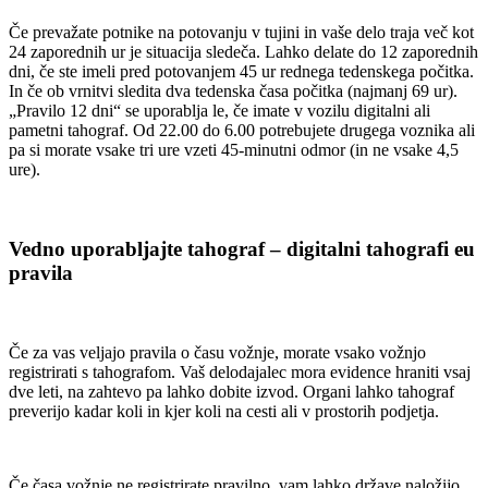
Če prevažate potnike na potovanju v tujini in vaše delo traja več kot
24 zaporednih ur je situacija sledeča. Lahko delate do 12 zaporednih
dni, če ste imeli pred potovanjem 45 ur rednega tedenskega počitka.
In če ob vrnitvi sledita dva tedenska časa počitka (najmanj 69 ur).
„Pravilo 12 dni“ se uporablja le, če imate v vozilu digitalni ali
pametni tahograf. Od 22.00 do 6.00 potrebujete drugega voznika ali
pa si morate vsake tri ure vzeti 45-minutni odmor (in ne vsake 4,5
ure).
Vedno uporabljajte tahograf – digitalni tahografi eu
pravila
Če za vas veljajo pravila o času vožnje, morate vsako vožnjo
registrirati s tahografom. Vaš delodajalec mora evidence hraniti vsaj
dve leti, na zahtevo pa lahko dobite izvod. Organi lahko tahograf
preverijo kadar koli in kjer koli na cesti ali v prostorih podjetja.
Če časa vožnje ne registrirate pravilno, vam lahko države naložijo