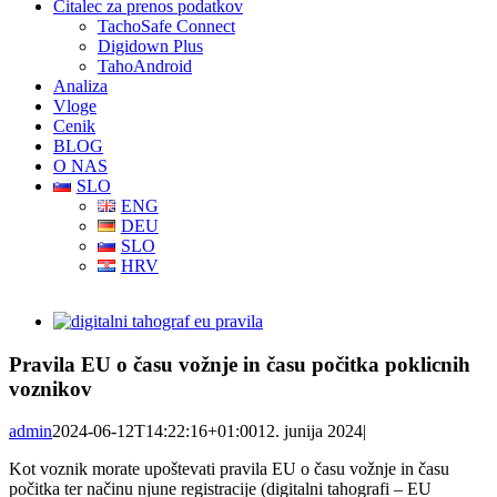
Čitalec za prenos podatkov
TachoSafe Connect
Digidown Plus
TahoAndroid
Analiza
Vloge
Cenik
BLOG
O NAS
SLO
ENG
DEU
SLO
HRV
View
Larger
Image
Pravila EU o času vožnje in času počitka poklicnih
voznikov
admin
2024-06-12T14:22:16+01:00
12. junija 2024
|
Kot voznik morate upoštevati pravila EU o času vožnje in času
počitka ter načinu njune registracije (digitalni tahografi – EU