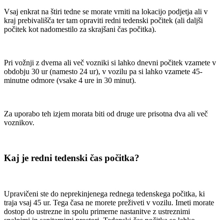
Vsaj enkrat na štiri tedne se morate vrniti na lokacijo podjetja ali v
kraj prebivališča ter tam opraviti redni tedenski počitek (ali daljši
počitek kot nadomestilo za skrajšani čas počitka).
Pri vožnji z dvema ali več vozniki si lahko dnevni počitek vzamete v
obdobju 30 ur (namesto 24 ur), v vozilu pa si lahko vzamete 45-
minutne odmore (vsake 4 ure in 30 minut).
Za uporabo teh izjem morata biti od druge ure prisotna dva ali več
voznikov.
Kaj je redni tedenski čas počitka?
Upravičeni ste do neprekinjenega rednega tedenskega počitka, ki
traja vsaj 45 ur. Tega časa ne morete preživeti v vozilu. Imeti morate
dostop do ustrezne in spolu primerne nastanitve z ustreznimi