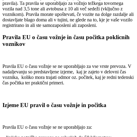
pravila). Ta pravila se uporabljajo za vožnjo težkega tovornega
vozila nad 3,5 tone ali avtobusa z 10 ali več sedeži (vključno z
voznikom). Pravila morate upoštevati, če vozite na dolge razdalje ali
dostavljate blago doma ali v tujini, ne glede na to, kje je vaše vozilo
registrirano in ali ste samozaposleni ali zaposleni.
Pravila EU o času vožnje in času počitka poklicnih
voznikov
Pravila EU o času vožnje se ne uporabljajo za vse vrste prevoza. V
nadaljevanju so predstavljene izjeme, kaj je zajeto v delovni čas
voznika, koliko mora trajati odmor oz. počitek, kaj je redni tedenski
čas počitka ter praktični primeri.
Izjeme EU pravil o času vožnje in počitka
Pravila EU o času vožnje se ne uporabljajo za: