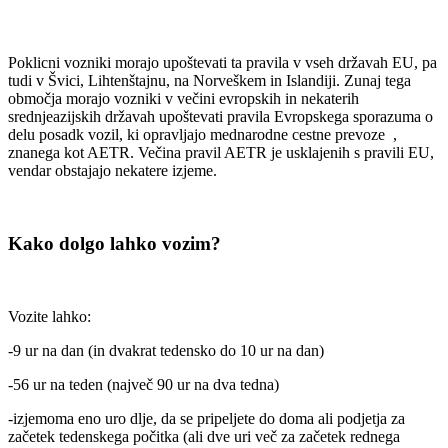
Poklicni vozniki morajo upoštevati ta pravila v vseh državah EU, pa
tudi v Švici, Lihtenštajnu, na Norveškem in Islandiji. Zunaj tega
območja morajo vozniki v večini evropskih in nekaterih
srednjeazijskih državah upoštevati pravila Evropskega sporazuma o
delu posadk vozil, ki opravljajo mednarodne cestne prevoze ,
znanega kot AETR. Večina pravil AETR je usklajenih s pravili EU,
vendar obstajajo nekatere izjeme.
Kako dolgo lahko vozim?
Vozite lahko:
-9 ur na dan (in dvakrat tedensko do 10 ur na dan)
-56 ur na teden (največ 90 ur na dva tedna)
-izjemoma eno uro dlje, da se pripeljete do doma ali podjetja za
začetek tedenskega počitka (ali dve uri več za začetek rednega