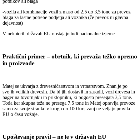
potnikov ali blaga
-vozila ali kombinacije vozil z maso od 2,5 do 3,5 tone za prevoz
blaga za lastne potrebe podjetja ali voznika (če prevoz ni glavna
dejavnost)
V nekaterih državah EU obstajajo tudi nacionalne izjeme.
Praktični primer – obrtnik, ki prevaža težko opremo
in proizvode
Matej se ukvarja z drevesničarstvom in vrtnarstvom. Znan je po
svojih velikih drevesih. Da bi jih dostavil in zasadil, vozi drevesa in
bager na tovornjaku in priklopniku, ki pogosto presegata 3,5 tone.
Toda ker skupna teža ne presega 7,5 tone in Matej opravlja prevoze
samo za svoje stranke v krogu do 100 km, zanj ne veljajo pravila
EU o času vožnje.
Upoštevanje pravil – ne le v državah EU