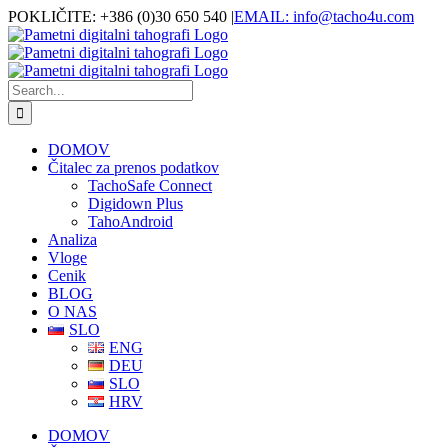
Skip
Facebook
POKLIČITE: +386 (0)30 650 540
|
EMAIL: info@tacho4u.com
to
content
Search
for:
DOMOV
Čitalec za prenos podatkov
TachoSafe Connect
Digidown Plus
TahoAndroid
Analiza
Vloge
Cenik
BLOG
O NAS
SLO
ENG
DEU
SLO
HRV
DOMOV