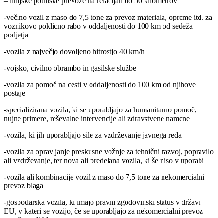
– linijske potniške prevoze na relacijah do 50 kilometrov
-večino vozil z maso do 7,5 tone za prevoz materiala, opreme itd. za
voznikovo poklicno rabo v oddaljenosti do 100 km od sedeža
podjetja
-vozila z največjo dovoljeno hitrostjo 40 km/h
-vojsko, civilno obrambo in gasilske službe
-vozila za pomoč na cesti v oddaljenosti do 100 km od njihove
postaje
-specializirana vozila, ki se uporabljajo za humanitarno pomoč,
nujne primere, reševalne intervencije ali zdravstvene namene
-vozila, ki jih uporabljajo sile za vzdrževanje javnega reda
-vozila za opravljanje preskusne vožnje za tehnični razvoj, popravilo
ali vzdrževanje, ter nova ali predelana vozila, ki še niso v uporabi
-vozila ali kombinacije vozil z maso do 7,5 tone za nekomercialni
prevoz blaga
-gospodarska vozila, ki imajo pravni zgodovinski status v državi
EU, v kateri se vozijo, če se uporabljajo za nekomercialni prevoz